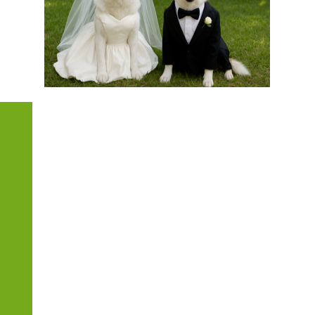
Ebbene si…ci sposiamo!
E la scelta del luogo non poteva
che ricadere sul nostro posto del
cuore … la Puglia!
La cerimonia
ORE 11:00 - Chiesa di
Santa Maria del Casale
Brindisi