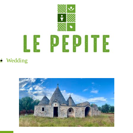
ni
Wedding